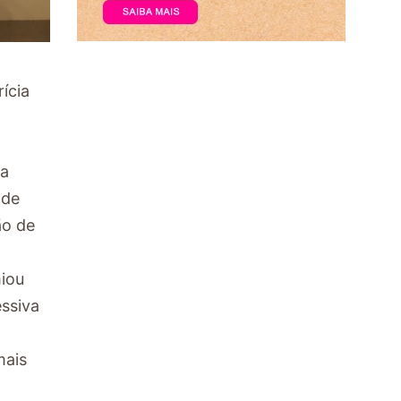
ícia
da
 de
ão de
miou
essiva
mais