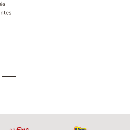
és
antes