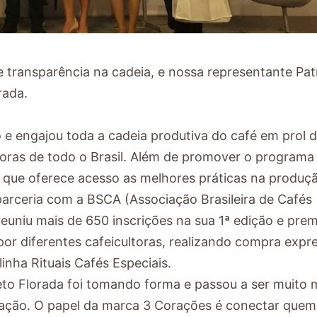
e transparência na cadeia, e nossa representante Patr
rada.
 e engajou toda a cadeia produtiva do café em prol 
toras de todo o Brasil. Além de promover o programa
 que oferece acesso as melhores práticas na produç
parceria com a BSCA (Associação Brasileira de Cafés
reuniu mais de 650 inscrições na sua 1ª edição e pre
por diferentes cafeicultoras, realizando compra expr
inha Rituais Cafés Especiais.
jeto Florada foi tomando forma e passou a ser muito 
mação. O papel da marca 3 Corações é conectar quem