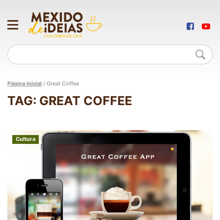
Página Inicial
/
Great Coffee
TAG: GREAT COFFEE
Cultura