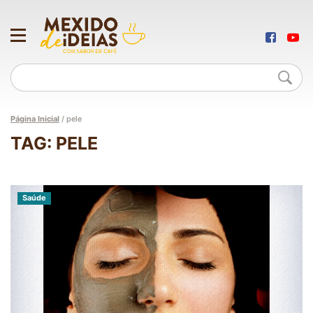
Página Inicial
/
pele
TAG: PELE
Saúde