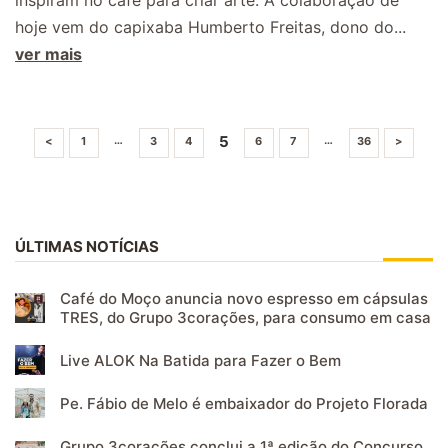
hoje vem do capixaba Humberto Freitas, dono do...
ver mais
5
…
…
<
1
3
4
6
7
36
>
ÚLTIMAS NOTÍCIAS
Café do Moço anuncia novo espresso em cápsulas
TRES, do Grupo 3corações, para consumo em casa
Live ALOK Na Batida para Fazer o Bem
Pe. Fábio de Melo é embaixador do Projeto Florada
Grupo 3corações conclui a 1ª edição do Concurso