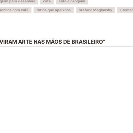
anquim para desenhos
café
café e nanquim
senhos com café
rotina que apaixona
Stefano Maglovsky
Stema
 VIRAM ARTE NAS MÃOS DE BRASILEIRO”