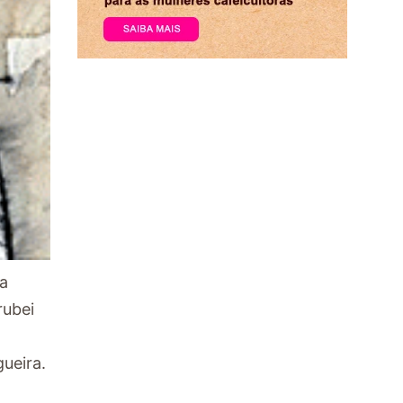
ia
rubei
ueira.