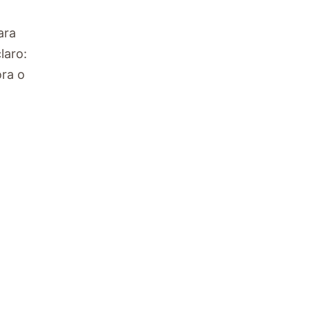
ara
laro:
ora o