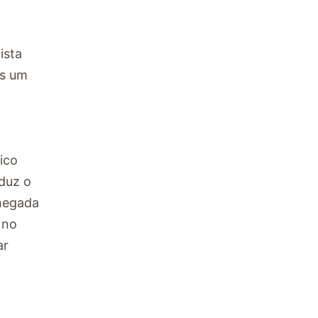
ista
as um
ico
duz o
chegada
 no
ar