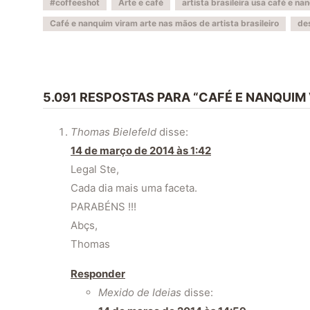
#coffeeshot
Arte e café
artista brasileira usa café e n
Café e nanquim viram arte nas mãos de artista brasileiro
de
5.091 RESPOSTAS PARA “CAFÉ E NANQUIM
Thomas Bielefeld
disse:
14 de março de 2014 às 1:42
Legal Ste,
Cada dia mais uma faceta.
PARABÉNS !!!
Abçs,
Thomas
Responder
Mexido de Ideias
disse: