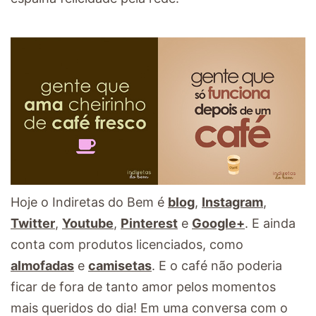
Hoje o Indiretas do Bem é
blog
,
Instagram
,
Twitter
,
Youtube
,
Pinterest
e
Google+
. E ainda
conta com produtos licenciados, como
almofadas
e
camisetas
. E o café não poderia
ficar de fora de tanto amor pelos momentos
mais queridos do dia! Em uma conversa com o