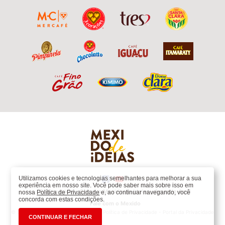
Utilizamos cookies e tecnologias semelhantes para melhorar a sua
experiência em nosso site. Você pode saber mais sobre isso em
Página Inicial
Sobre o Mexido de Ideias
Anuncie Aqui
nossa
Política de Privacidade
e, ao continuar navegando, você
concorda com estas condições.
Fale com o Mexido
© Copyright 2020 Grupo 3corações -
Política de Privacidade
-
Portal da Privacidade
CONTINUAR E FECHAR