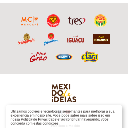
Utilizamos cookies e tecnologias semelhantes para melhorar a sua
experiência em nosso site. Você pode saber mais sobre isso em
Página Inicial
Sobre o Mexido de Ideias
Anuncie Aqui
nossa
Política de Privacidade
e, ao continuar navegando, você
concorda com estas condições.
Fale com o Mexido