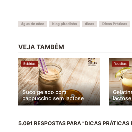
água de côco
blog pitadinha
dicas
Dicas Práticas
VEJA TAMBÉM
Bebidas
Receitas
Suco gelado com
Gelatin
cappuccino sem lactose
lactose
5.091 RESPOSTAS PARA “DICAS PRÁTICAS 