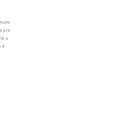
muito
e pra
te e
a é