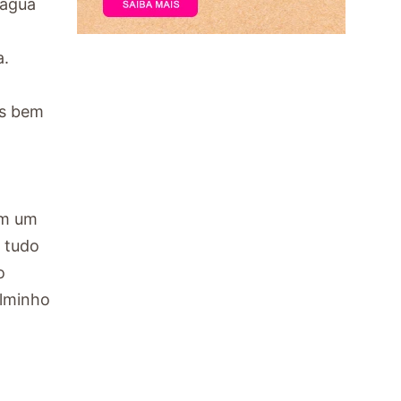
 água
a.
as bem
Em um
e tudo
o
ilminho