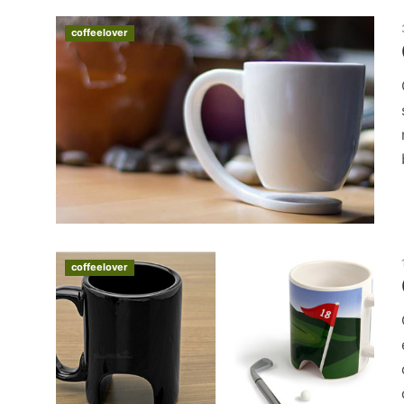
coffeelover
coffeelover