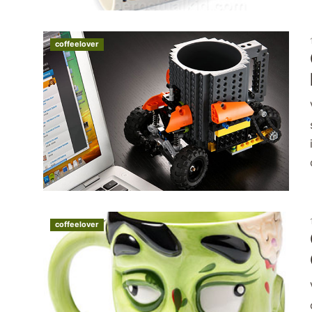
coffeelover
coffeelover