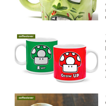
coffeelover
coffeelover