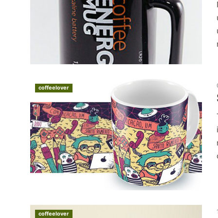
coffeelover
coffeelover