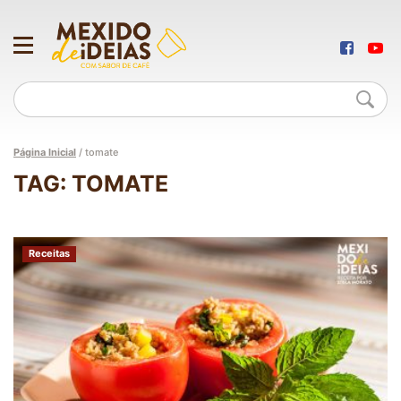
Página Inicial
/
tomate
TAG: TOMATE
Receitas