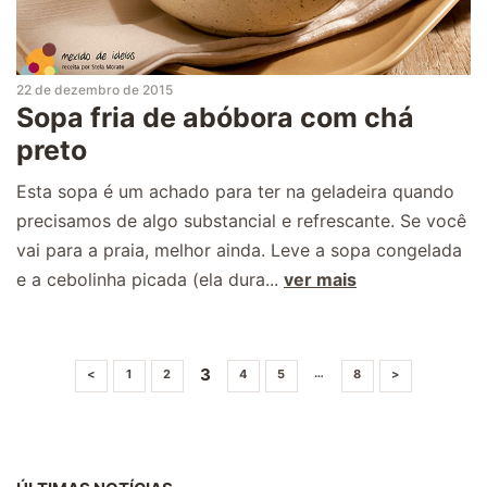
22 de dezembro de 2015
Sopa fria de abóbora com chá
preto
Esta sopa é um achado para ter na geladeira quando
precisamos de algo substancial e refrescante. Se você
vai para a praia, melhor ainda. Leve a sopa congelada
e a cebolinha picada (ela dura...
ver mais
3
…
<
1
2
4
5
8
>