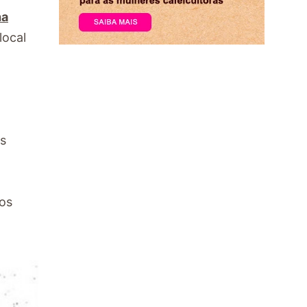
ha
local
as
 os