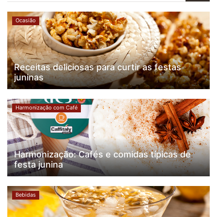
Ocasião
Receitas deliciosas para curtir as festas
juninas
Harmonização com Café
Harmonização: Cafés e comidas típicas de
festa junina
Bebidas