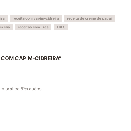
ira
receita com capim-cidreira
receita de creme de papai
om chá
receitas com Tres
TRES
A COM CAPIM-CIDREIRA”
bem prático!!Parabéns!