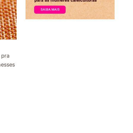
 pra
nesses