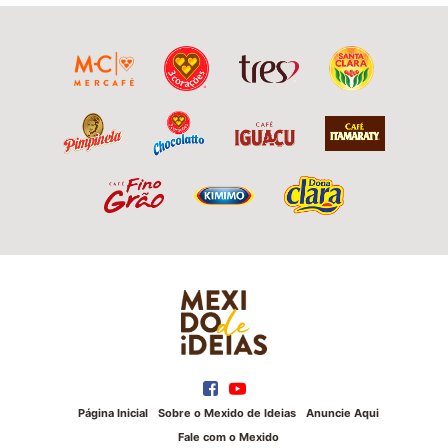
Página Inicial
Sobre o Mexido de Ideias
Anuncie Aqui
Fale com o Mexido