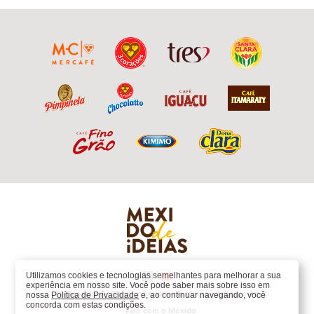
Utilizamos cookies e tecnologias semelhantes para melhorar a sua
experiência em nosso site. Você pode saber mais sobre isso em
Página Inicial
Sobre o Mexido de Ideias
Anuncie Aqui
nossa
Política de Privacidade
e, ao continuar navegando, você
concorda com estas condições.
Fale com o Mexido