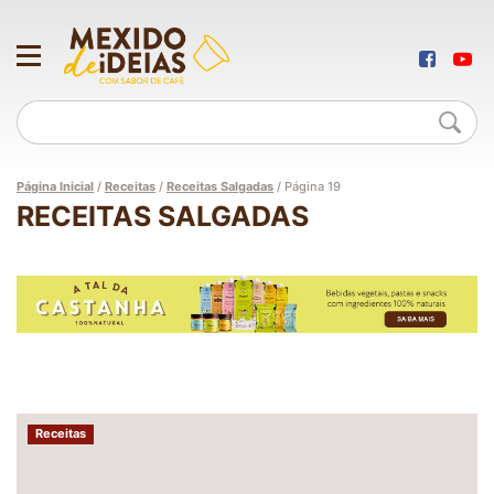
Página Inicial
/
Receitas
/
Receitas Salgadas
/
Página 19
RECEITAS SALGADAS
Receitas