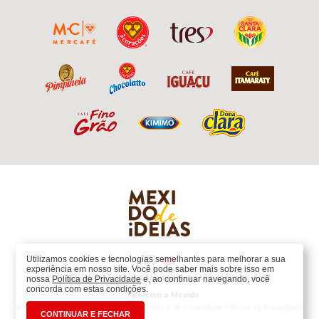
Utilizamos cookies e tecnologias semelhantes para melhorar a sua
experiência em nosso site. Você pode saber mais sobre isso em
Página Inicial
Sobre o Mexido de Ideias
Anuncie Aqui
nossa
Política de Privacidade
e, ao continuar navegando, você
concorda com estas condições.
Fale com o Mexido
© Copyright 2020 Grupo 3corações -
Política de Privacidade
-
Portal da Privacidade
CONTINUAR E FECHAR