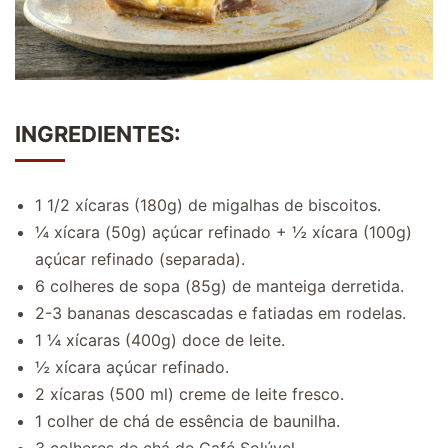
INGREDIENTES:
1 1/2 xícaras (180g) de migalhas de biscoitos.
¼ xícara (50g) açúcar refinado + ½ xícara (100g)
açúcar refinado (separada).
6 colheres de sopa (85g) de manteiga derretida.
2-3 bananas descascadas e fatiadas em rodelas.
1 ¼ xícaras (400g) doce de leite.
½ xícara açúcar refinado.
2 xícaras (500 ml) creme de leite fresco.
1 colher de chá de essência de baunilha.