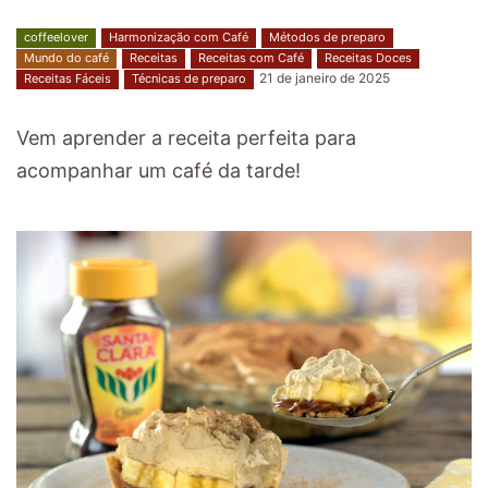
coffeelover
Harmonização com Café
Métodos de preparo
Mundo do café
Receitas
Receitas com Café
Receitas Doces
21 de janeiro de 2025
Receitas Fáceis
Técnicas de preparo
Vem aprender a receita perfeita para
acompanhar um café da tarde!