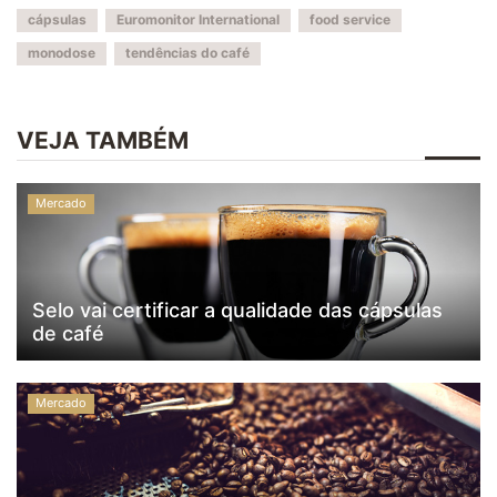
cápsulas
Euromonitor International
food service
monodose
tendências do café
VEJA TAMBÉM
Mercado
Selo vai certificar a qualidade das cápsulas
de café
Mercado