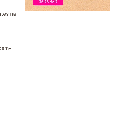
ntes na
 bem-