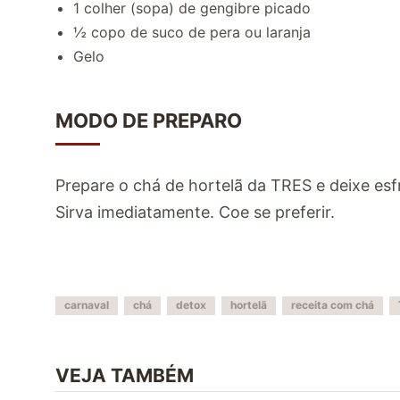
1 colher (sopa) de gengibre picado
½ copo de suco de pera ou laranja
Gelo
MODO DE PREPARO
Prepare o chá de hortelã da TRES e deixe esfr
Sirva imediatamente. Coe se preferir.
carnaval
chá
detox
hortelã
receita com chá
VEJA TAMBÉM