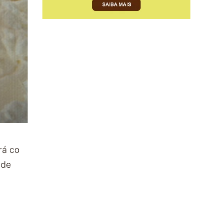
rá co
 de