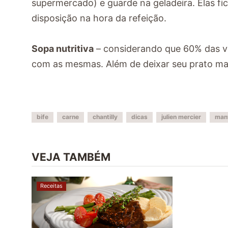
supermercado) e guarde na geladeira. Elas f
disposição na hora da refeição.
Sopa nutritiva
– considerando que 60% das vi
com as mesmas. Além de deixar seu prato ma
bife
carne
chantilly
dicas
julien mercier
man
VEJA TAMBÉM
Receitas