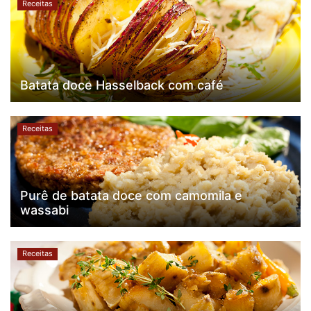
Receitas
Batata doce Hasselback com café
Receitas
Purê de batata doce com camomila e
wassabi
Receitas