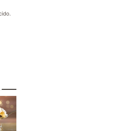
cido.
e