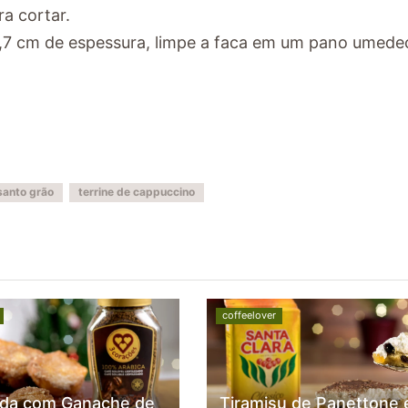
ra cortar.
 2,7 cm de espessura, limpe a faca em um pano umede
santo grão
terrine de cappuccino
coffeelover
da com Ganache de
Tiramisu de Panettone 