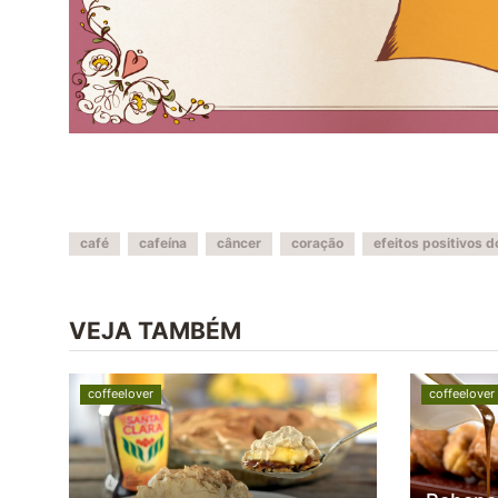
café
cafeína
câncer
coração
efeitos positivos d
VEJA TAMBÉM
coffeelover
coffeelover