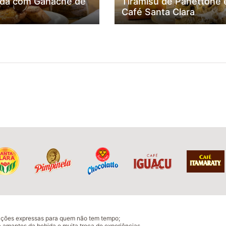
da com Ganache de
Tiramisu de Panettone 
Café Santa Clara
ações expressas para quem não tem tempo;
 amantes da bebida e muita troca de experiências