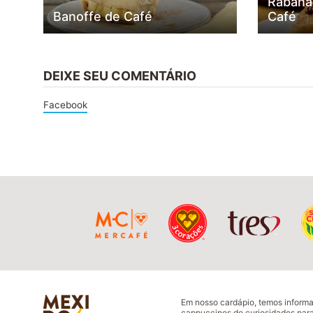
Rabana
Banoffe de Café
Café
DEIXE SEU COMENTÁRIO
Facebook
Em nosso cardápio, temos inform
cappuccinos de curiosidades para