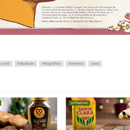
o café
felicidade
infográfico
memória
sono
coffeelover