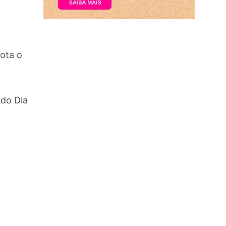
lota o
ndo Dia