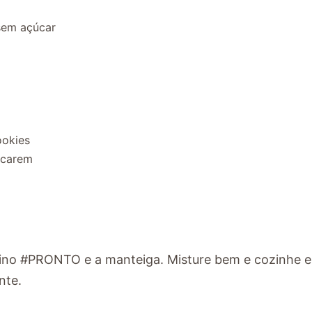
sem açúcar
)
ookies
ecarem
cino #PRONTO e a manteiga. Misture bem e cozinhe 
nte.