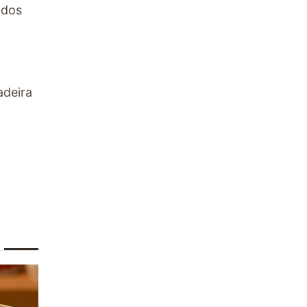
odos
m
adeira