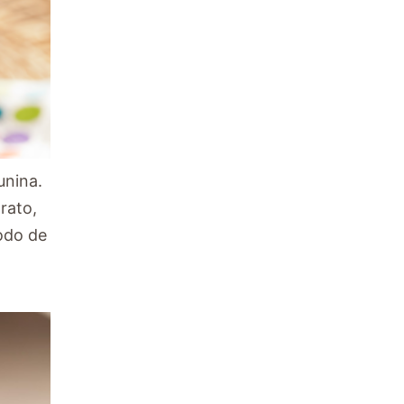
unina.
rato,
modo de