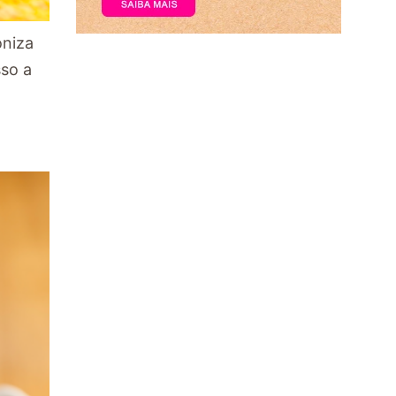
oniza
sso a