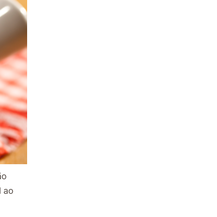
ão
l ao