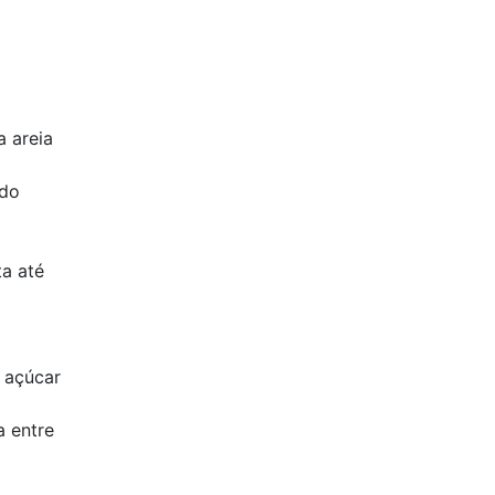
a areia
ndo
ta até
 açúcar
a entre