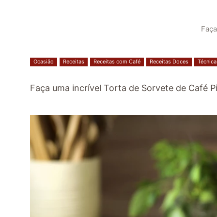
Faça
Ocasião
Receitas
Receitas com Café
Receitas Doces
Técnica
Faça uma incrível Torta de Sorvete de Café 