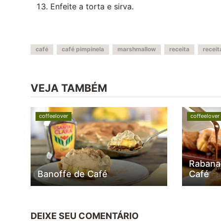
Enfeite a torta e sirva.
café
café pimpinela
marshmallow
receita
recei
VEJA TAMBÉM
coffeelover
coffeelover
Rabana
Banoffe de Café
Café
DEIXE SEU COMENTÁRIO