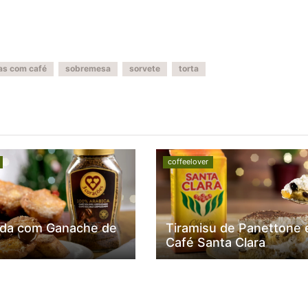
tas com café
sobremesa
sorvete
torta
coffeelover
da com Ganache de
Tiramisu de Panettone 
Café Santa Clara