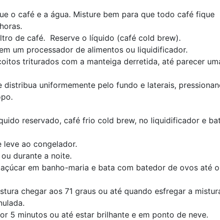
e o café e a água. Misture bem para que todo café fique
horas.
ltro de café. Reserve o líquido (café cold brew).
 em um processador de alimentos ou liquidificador.
oitos triturados com a manteiga derretida, até parecer um
 distribua uniformemente pelo fundo e laterais, pressiona
opo.
uido reservado, café frio cold brew, no liquidificador e ba
 leve ao congelador.
ou durante a noite.
 o açúcar em banho-maria e bata com batedor de ovos até o
stura chegar aos 71 graus ou até quando esfregar a mistur
nulada.
r 5 minutos ou até estar brilhante e em ponto de neve.