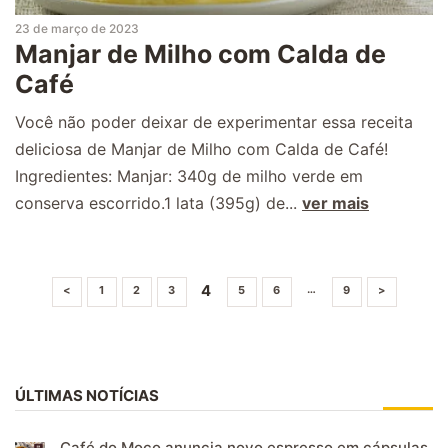
23 de março de 2023
Manjar de Milho com Calda de
Café
Você não poder deixar de experimentar essa receita
deliciosa de Manjar de Milho com Calda de Café!
Ingredientes: Manjar: 340g de milho verde em
conserva escorrido.1 lata (395g) de...
ver mais
4
…
<
1
2
3
5
6
9
>
ÚLTIMAS NOTÍCIAS
Café do Moço anuncia novo espresso em cápsulas