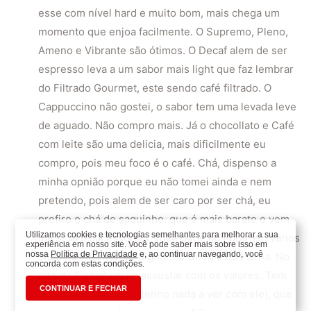
esse com nível hard e muito bom, mais chega um
momento que enjoa facilmente. O Supremo, Pleno,
Ameno e Vibrante são ótimos. O Decaf alem de ser
espresso leva a um sabor mais light que faz lembrar
do Filtrado Gourmet, este sendo café filtrado. O
Cappuccino não gostei, o sabor tem uma levada leve
de aguado. Não compro mais. Já o chocollato e Café
com leite são uma delicia, mais dificilmente eu
compro, pois meu foco é o café. Chá, dispenso a
minha opnião porque eu não tomei ainda e nem
pretendo, pois alem de ser caro por ser chá, eu
prefiro o chá de saquinho, que é mais barato e vem
Utilizamos cookies e tecnologias semelhantes para melhorar a sua
mais. Já os acessórios, você pode comprar em vários
experiência em nosso site. Você pode saber mais sobre isso em
nossa
Política de Privacidade
e, ao continuar navegando, você
sites na internet, só digitar no Google que acha. No
concorda com estas condições.
site da 3 você vai se assustar com os valores. Tem
CONTINUAR E FECHAR
um site elo7 (eu não tenho nada a ver com ele), que