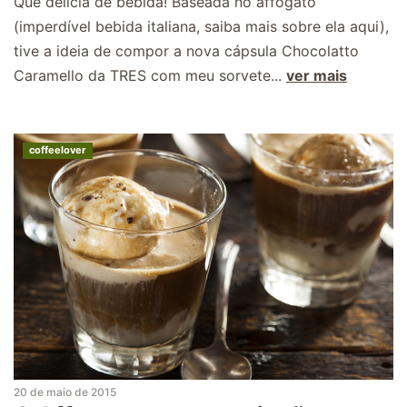
Que delícia de bebida! Baseada no affogato
(imperdível bebida italiana, saiba mais sobre ela aqui),
tive a ideia de compor a nova cápsula Chocolatto
Caramello da TRES com meu sorvete...
ver mais
coffeelover
20 de maio de 2015