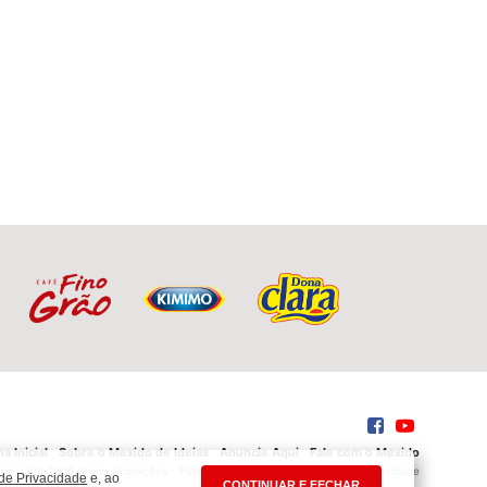
a Inicial
Sobre o Mexido de Ideias
Anuncie Aqui
Fale com o Mexido
opyright 2020 Grupo 3corações -
Política de Privacidade
-
Portal da Privacidade
 de Privacidade
e, ao
CONTINUAR E FECHAR