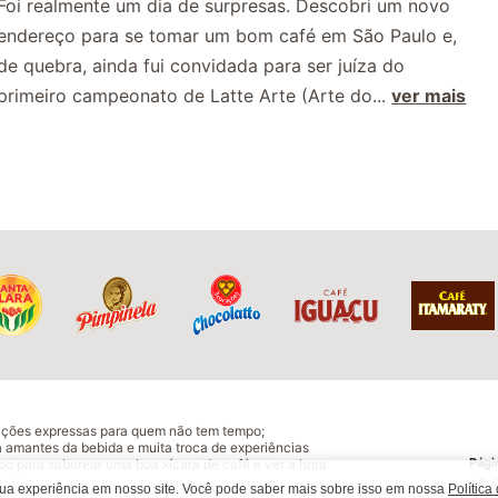
Foi realmente um dia de surpresas. Descobri um novo
endereço para se tomar um bom café em São Paulo e,
de quebra, ainda fui convidada para ser juíza do
primeiro campeonato de Latte Arte (Arte do...
ver mais
ações expressas para quem não tem tempo;
 amantes da bebida e muita troca de experiências
Págin
o para saborear uma boa xícara de café e ver a hora
© C
sua experiência em nosso site. Você pode saber mais sobre isso em nossa
Política