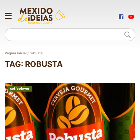
Página Inicial
/
robusta
TAG: ROBUSTA
coffeelover