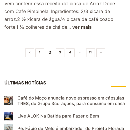
Vem conferir essa receita deliciosa de Arroz Doce
com Café Pimpinela! Ingredientes: 2/3 xicara de
arroz.2 ½ xicara de água.½ xicara de café coado
forte.1 ½ colheres de chá de...
ver mais
2
…
<
1
3
4
11
>
ÚLTIMAS NOTÍCIAS
Café do Moço anuncia novo espresso em cápsulas
TRES, do Grupo 3corações, para consumo em casa
Live ALOK Na Batida para Fazer o Bem
Pe. Fábio de Melo é embaixador do Projeto Florada