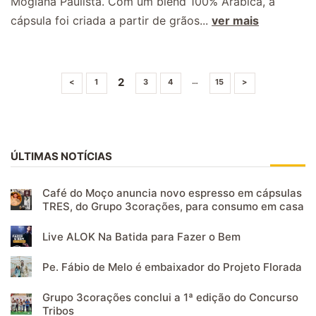
Mogiana Paulista. Com um blend 100% Arábica, a
cápsula foi criada a partir de grãos...
ver mais
2
…
<
1
3
4
15
>
ÚLTIMAS NOTÍCIAS
Café do Moço anuncia novo espresso em cápsulas
TRES, do Grupo 3corações, para consumo em casa
Live ALOK Na Batida para Fazer o Bem
Pe. Fábio de Melo é embaixador do Projeto Florada
Grupo 3corações conclui a 1ª edição do Concurso
Tribos