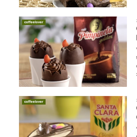
coffeelover
coffeelover