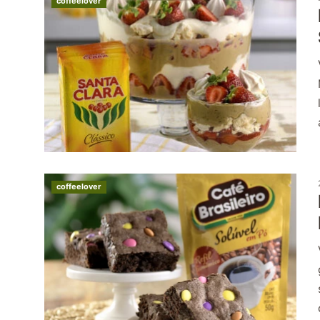
coffeelover
coffeelover