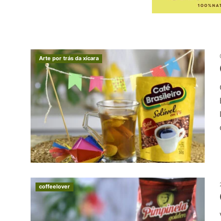
Arte por trás da xícara
coffeelover