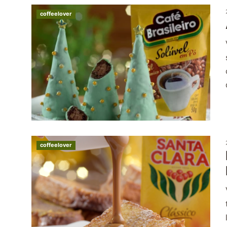
coffeelover
coffeelover