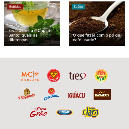
Bebidas
Saúde
Erva-Cidreira e Capim-
Santo: quais as
O que fazer com o pó de
diferenças
café usado?