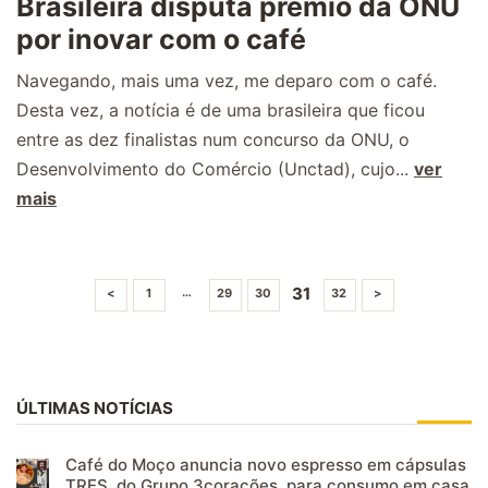
Brasileira disputa prêmio da ONU
por inovar com o café
Navegando, mais uma vez, me deparo com o café.
Desta vez, a notícia é de uma brasileira que ficou
entre as dez finalistas num concurso da ONU, o
Desenvolvimento do Comércio (Unctad), cujo...
ver
mais
31
…
<
1
29
30
32
>
ÚLTIMAS NOTÍCIAS
Café do Moço anuncia novo espresso em cápsulas
TRES, do Grupo 3corações, para consumo em casa