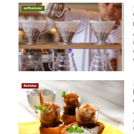
coffeelover
Bebidas